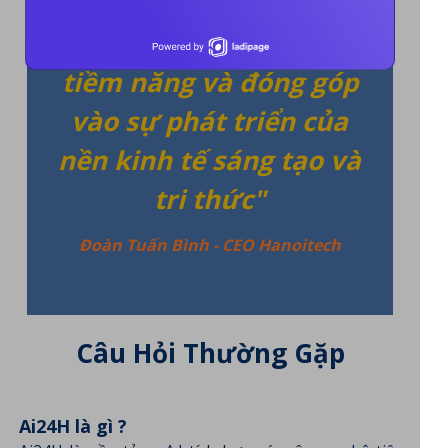
cá nhân có thể nắm bắt
tri thức, phát huy tối đa
tiềm năng và đóng góp
vào sự phát triển của
nền kinh tế sáng tạo và
tri thức"
Đoàn Tuấn Bình - CEO Hanoitech
Câu Hỏi Thường Gặp
Ai24H là gì ?