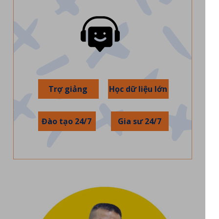
Trợ giảng
Học dữ liệu lớn
Đào tạo 24/7
Gia sư 24/7