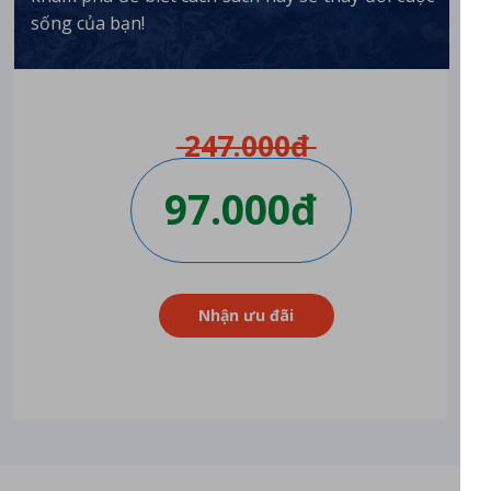
sống của bạn!
247.000đ
97.000đ
Nhận ưu đãi